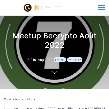
Meetup Becrypto Août
2022
21st Aug 2022
EVENT
MEETUP
Salut à toutes et tous !
Notre meetup du mois d’août 2022 est planifié pour le
MERCREDI 31