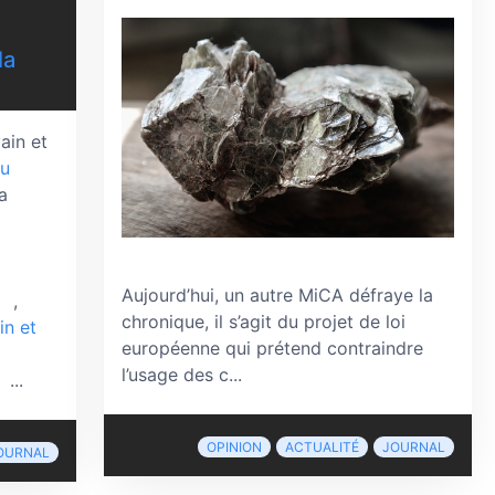
la
vain et
du
a
Aujourd’hui, un autre MiCA défraye la
,
chronique, il s’agit du projet de loi
in et
européenne qui prétend contraindre
l’usage des c...
...
OPINION
ACTUALITÉ
JOURNAL
OURNAL