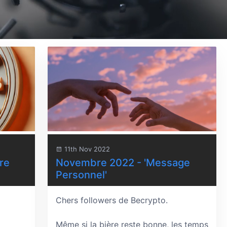
11th Nov 2022
re
Novembre 2022 - 'Message
Personnel'
Chers followers de Becrypto.
Même si la bière reste bonne, les temps