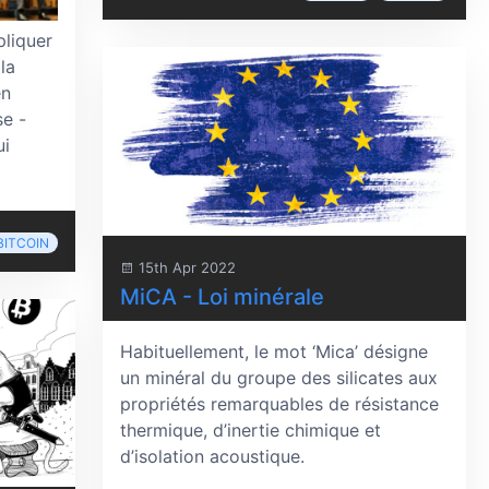
liquer
la
en
se -
ui
BITCOIN
15th Apr 2022
MiCA - Loi minérale
Habituellement, le mot ‘Mica’ désigne
un minéral du groupe des silicates aux
propriétés remarquables de résistance
thermique, d’inertie chimique et
d’isolation acoustique.