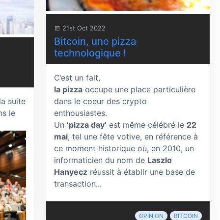
21st Oct 2022
Bitcoin, une pizza
technologique !
C’est un fait,
la pizza
occupe une place particulière
la suite
dans le coeur des crypto
ns le
enthousiastes.
Un
‘pizza day’
est même célébré le
22
mai
, tel une fête votive, en référence à
ce moment historique où, en 2010, un
informaticien du nom de
Laszlo
Hanyecz
réussit à établir une base de
transaction...
OPINION
BITCOIN