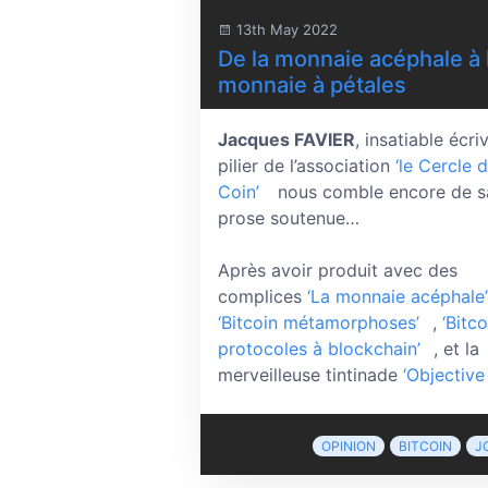
13th May 2022
De la monnaie acéphale à 
monnaie à pétales
Jacques FAVIER
, insatiable écri
pilier de l’association
‘le Cercle 
Coin’
nous comble encore de s
prose soutenue…
Après avoir produit avec des
complices
‘La monnaie acéphale’
‘Bitcoin métamorphoses’
,
‘Bitco
protocoles à blockchain’
, et la
merveilleuse tintinade
‘Objective
OPINION
BITCOIN
J