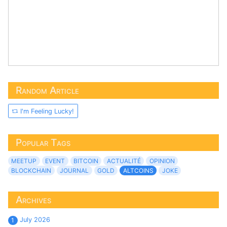
Random Article
I'm Feeling Lucky!
Popular Tags
MEETUP
EVENT
BITCOIN
ACTUALITÉ
OPINION
BLOCKCHAIN
JOURNAL
GOLD
ALTCOINS
JOKE
Archives
July 2026
1